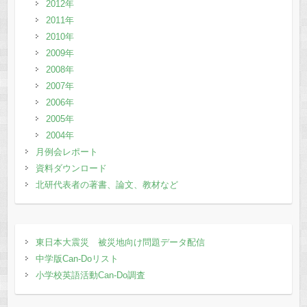
2012年
2011年
2010年
2009年
2008年
2007年
2006年
2005年
2004年
月例会レポート
資料ダウンロード
北研代表者の著書、論文、教材など
東日本大震災 被災地向け問題データ配信
中学版Can-Doリスト
小学校英語活動Can-Do調査